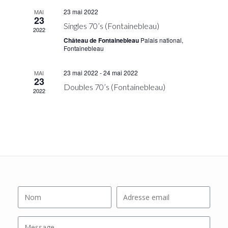
o
c
i
23 mai 2022
MAI
f
23
h
g
Singles 70’s (Fontainebleau)
E
a
2022
a
Château de Fontainebleau
Palais national,
t
v
n
Fontainebleau
i
e
d
o
n
23 mai 2022
-
24 mai 2022
MAI
n
V
23
t
Doubles 70’s (Fontainebleau)
i
2022
s
e
w
s
N
a
v
i
g
a