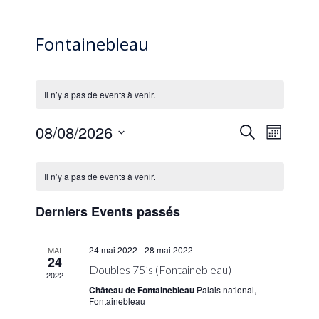
Fontainebleau
Il n’y a pas de events à venir.
E
E
08/08/2026
Search
Mois
v
v
Select
e
C
date.
e
n
Il n’y a pas de events à venir.
a
n
t
l
V
t
Derniers Events passés
e
i
s
e
n
S
24 mai 2022
-
28 mai 2022
MAI
w
d
24
e
s
Doubles 75’s (Fontainebleau)
2022
a
N
a
Château de Fontainebleau
Palais national,
a
r
Fontainebleau
r
v